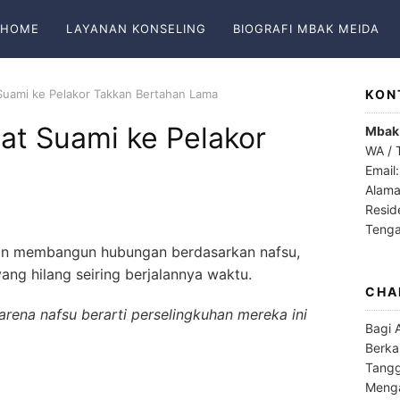
HOME
LAYANAN KONSELING
BIOGRAFI MBAK MEIDA
 Suami ke Pelakor Takkan Bertahan Lama
KON
at Suami ke Pelakor
Mbak
WA / 
a
Email
Alama
Resid
Teng
dan membangun hubungan berdasarkan nafsu,
ng hilang seiring berjalannya waktu.
CHA
karena nafsu berarti perselingkuhan mereka ini
Bagi 
Berka
Tangg
Menga