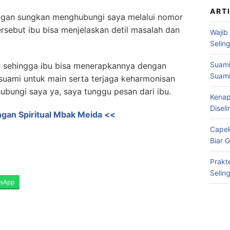
ART
 jangan sungkan menghubungi saya melalui nomor
ersebut ibu bisa menjelaskan detil masalah dan
Wajib
Selin
Suami
t
sehingga ibu bisa menerapkannya dengan
Suami
suami untuk main serta terjaga keharmonisan
bungi saya ya, saya tunggu pesan dari ibu.
Kenap
Disel
ingan Spiritual Mbak Meida <<
Capek
Biar 
Prakt
Selin
sApp