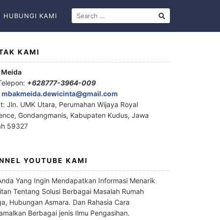
HUBUNGI KAMI
TAK KAMI
 Meida
Telepon:
+628777-3964-009
:
mbakmeida.dewicinta@gmail.com
t: Jln. UMK Utara, Perumahan Wijaya Royal
ence, Gondangmanis, Kabupaten Kudus, Jawa
ah 59327
NNEL YOUTUBE KAMI
Anda Yang Ingin Mendapatkan Informasi Menarik
itan Tentang Solusi Berbagai Masalah Rumah
a, Hubungan Asmara. Dan Rahasia Cara
malkan Berbagai jenis Ilmu Pengasihan.