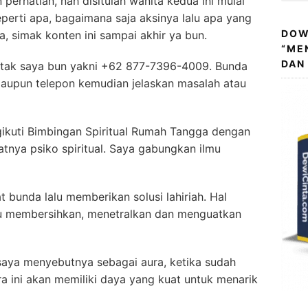
perhatian, nah disitulah wanita kedua ini mulai
perti apa, bagaimana saja aksinya lalu apa yang
DOW
a, simak konten ini sampai akhir ya bun.
“ME
DAN
ontak saya bun yakni +62 877-7396-4009. Bunda
aupun telepon kemudian jelaskan masalah atau
gikuti Bimbingan Spiritual Rumah Tangga dengan
fatnya psiko spiritual. Saya gabungkan ilmu
 bunda lalu memberikan solusi lahiriah. Hal
u membersihkan, menetralkan dan menguatkan
 saya menyebutnya sebagai aura, ketika sudah
ra ini akan memiliki daya yang kuat untuk menarik