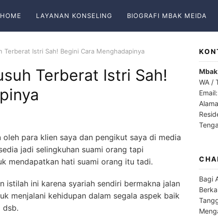
HOME
LAYANAN KONSELING
BIOGRAFI MBAK MEIDA
h Terberat Istri Sah! Begini Cara Menghadapinya
KON
suh Terberat Istri Sah!
Mbak
WA / 
pinya
Email
Alama
Resid
Teng
n oleh para klien saya dan pengikut saya di media
sedia jadi selingkuhan suami orang tapi
CHA
k mendapatkan hati suami orang itu tadi.
Bagi 
istilah ini karena syariah sendiri bermakna jalan
Berka
ntuk menjalani kehidupan dalam segala aspek baik
Tangg
 dsb.
Menga