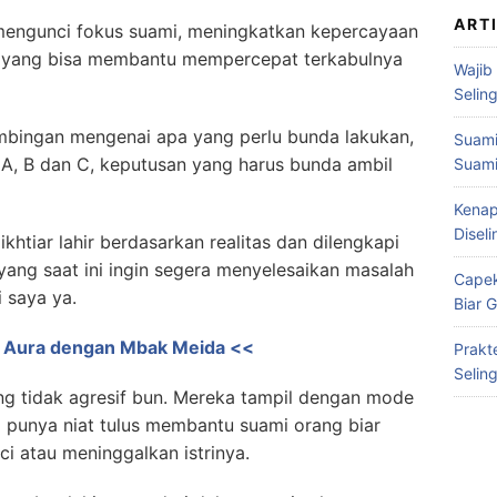
ART
 mengunci fokus suami, meningkatkan kepercayaan
asi yang bisa membantu mempercepat terkabulnya
Wajib
Selin
bimbingan mengenai apa yang perlu bunda lakukan,
Suami
, B dan C, keputusan yang harus bunda ambil
Suami
Kenap
Disel
 ikhtiar lahir berdasarkan realitas dan dilengkapi
yang saat ini ingin segera menyelesaikan masalah
Capek
 saya ya.
Biar 
ka Aura dengan Mbak Meida <<
Prakt
Selin
ang tidak agresif bun. Mereka tampil dengan mode
ti punya niat tulus membantu suami orang biar
i atau meninggalkan istrinya.