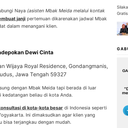
Silak
ubungi Naya
(asisten Mbak Meida melalui kontak
Grati
mbuat janji
pertemuan dikarenakan jadwal Mbak
at dalam menangani klien.
GAB
adepokan Dewi Cinta
an Wijaya Royal Residence, Gondangmanis,
Kudus, Jawa Tengah 59327
gsung dengan Mbak Meida tapi berada di luar
 kedatangan beliau di kota Anda.
nsultasi di kota-kota besar
di Indonesia seperti
Yogyakarta. Ini dimaksudkan agar klien yang
 bisa terjangkau dengan mudah.