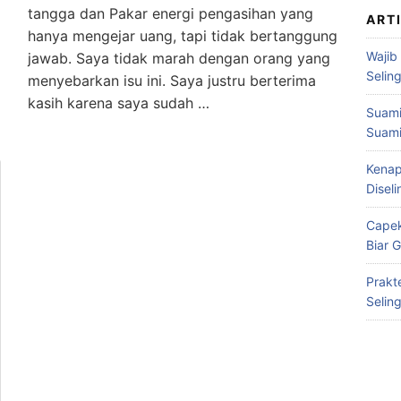
tangga dan Pakar energi pengasihan yang
ART
hanya mengejar uang, tapi tidak bertanggung
Wajib
jawab. Saya tidak marah dengan orang yang
Selin
menyebarkan isu ini. Saya justru berterima
kasih karena saya sudah …
Suami
Suami
Kenap
Disel
Capek
Biar 
Prakt
Selin