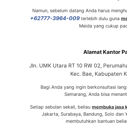
Namun, sebelum datang Anda harus mengh
+62777-3964-009
terlebih dulu guna
me
Meida yang cukup pad
Alamat Kantor P
Jln. UMK Utara RT 10 RW 02, Perumah
Kec. Bae, Kabupaten 
Bagi Anda yang ingin berkonsultasi lan
Semarang, Anda bisa menanti
Setiap sebulan sekali, beliau
membuka jasa ko
Jakarta, Surabaya, Bandung, Solo dan 
membutuhkan bantuan beliau