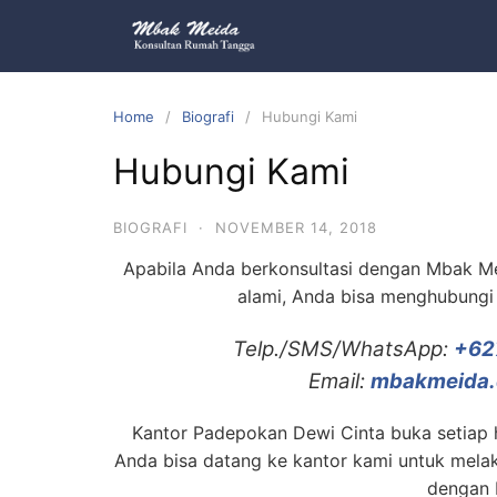
Home
Biografi
Hubungi Kami
Hubungi Kami
BIOGRAFI
·
NOVEMBER 14, 2018
Apabila Anda berkonsultasi dengan Mbak M
alami, Anda bisa menghubung
Telp./SMS/WhatsApp:
+62
Email:
mbakmeida.
Kantor Padepokan Dewi Cinta buka setiap ha
Anda bisa datang ke kantor kami untuk mela
dengan 