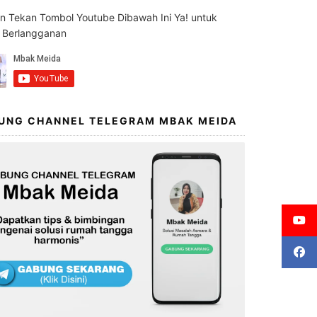
an Tekan Tombol Youtube Dibawah Ini Ya! untuk
s Berlangganan
UNG CHANNEL TELEGRAM MBAK MEIDA