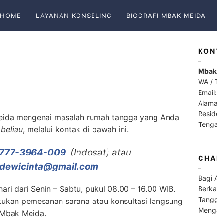
HOME
LAYANAN KONSELING
BIOGRAFI MBAK MEIDA
KON
Mbak
WA / 
Email
Alama
Resid
eida mengenai masalah rumah tangga yang Anda
Teng
i
beliau
, melalui kontak di bawah ini.
777-3964-009
(Indosat) atau
CHA
dewicinta@gmail.com
Bagi 
ri dari Senin – Sabtu, pukul 08.00 – 16.00 WIB.
Berka
Tangg
kukan pemesanan sarana atau konsultasi langsung
Menga
Mbak Meida.