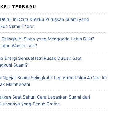
IKEL TERBARU
 Ditiru! Ini Cara Klienku Putuskan Suami yang
gkuh Sama T*brut
 Selingkuh! Siapa yang Menggoda Lebih Dulu?
 atau Wanita Lain?
a Energi Sensual Istri Rusak Duluan Saat
ingkuhi Suami?
 Ngejar Suami Selingkuh? Lepaskan Pakai 4 Cara Ini
Gak Membebani
ekkan Saat Sahur! Cara Lepaskan Suami dari
gkuhannya yang Penuh Drama