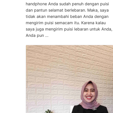
handphone Anda sudah penuh dengan puisi
dan pantun selamat berlebaran. Maka, saya
tidak akan menambahi beban Anda dengan
mengirim puisi semacam itu. Karena kalau
saya juga mengirim puisi lebaran untuk Anda,
Anda pun …