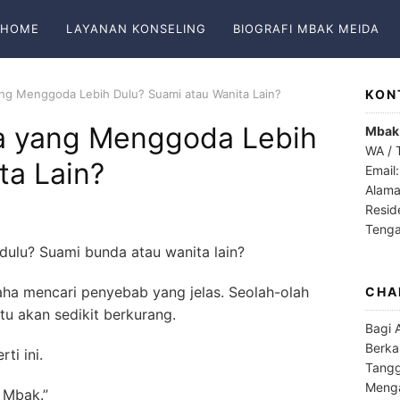
HOME
LAYANAN KONSELING
BIOGRAFI MBAK MEIDA
ang Menggoda Lebih Dulu? Suami atau Wanita Lain?
KON
pa yang Menggoda Lebih
Mbak
WA / 
ta Lain?
Email
Alama
Resid
Teng
dulu? Suami bunda atau wanita lain?
aha mencari penyebab yang jelas. Seolah-olah
CHA
itu akan sedikit berkurang.
Bagi 
Berka
ti ini.
Tangg
Menga
 Mbak.”