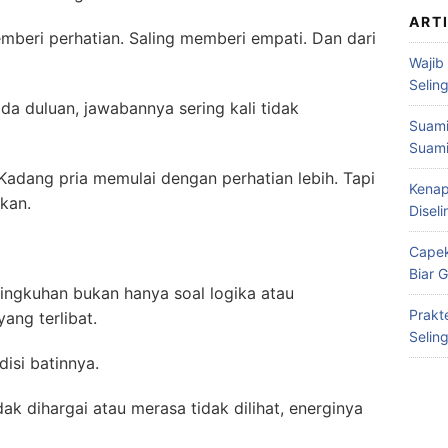
ART
memberi perhatian. Saling memberi empati. Dan dari
Wajib
Selin
da duluan, jawabannya sering kali tidak
Suami
Suami
Kadang pria memulai dengan perhatian lebih. Tapi
Kenap
kan.
Disel
Capek
Biar 
ingkuhan bukan hanya soal logika atau
Prakt
ang terlibat.
Selin
isi batinnya.
ak dihargai atau merasa tidak dilihat, energinya