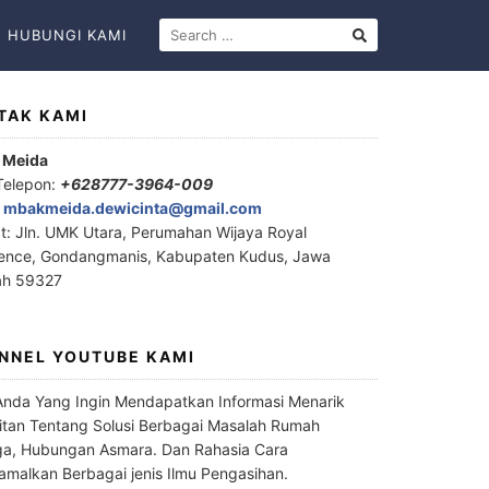
HUBUNGI KAMI
TAK KAMI
 Meida
Telepon:
+628777-3964-009
:
mbakmeida.dewicinta@gmail.com
t: Jln. UMK Utara, Perumahan Wijaya Royal
ence, Gondangmanis, Kabupaten Kudus, Jawa
ah 59327
NNEL YOUTUBE KAMI
Anda Yang Ingin Mendapatkan Informasi Menarik
itan Tentang Solusi Berbagai Masalah Rumah
a, Hubungan Asmara. Dan Rahasia Cara
malkan Berbagai jenis Ilmu Pengasihan.