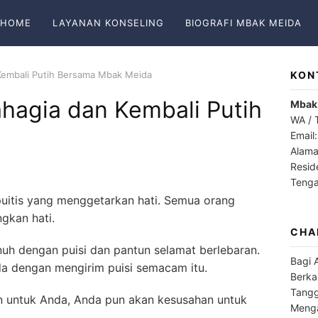
HOME
LAYANAN KONSELING
BIOGRAFI MBAK MEIDA
 Kembali Putih Bersama Mbak Meida
KON
ahagia dan Kembali Putih
Mbak
WA / 
Email
Alama
Resid
Teng
uitis yang menggetarkan hati. Semua orang
gkan hati.
CHA
h dengan puisi dan pantun selamat berlebaran.
Bagi 
a dengan mengirim puisi semacam itu.
Berka
Tangg
an untuk Anda, Anda pun akan kesusahan untuk
Menga