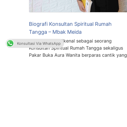
Biografi Konsultan Spiritual Rumah
Tangga – Mbak Meida
Mbak Meida dikenal sebagai seorang
Konsultasi Via WhatsApp
Konsultan Spiritual Rumah Tangga sekaligus
Pakar Buka Aura Wanita berparas cantik yang
lahir pada 26 Mei 1991 ini, dalam
kesehariannya memang lebih dikenal sebagai
Konsultan Spiritual Rumah Tangga. Hanya
saja beliau memiliki tampilan berbeda dengan
konsultan spiritual pada umumnya. Beliau
tampil lebih berani, apa adanya dan
membawa pemahaman baru …