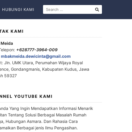
HUBUNGI KAMI
TAK KAMI
 Meida
Telepon:
+628777-3964-009
:
mbakmeida.dewicinta@gmail.com
t: Jln. UMK Utara, Perumahan Wijaya Royal
ence, Gondangmanis, Kabupaten Kudus, Jawa
ah 59327
NNEL YOUTUBE KAMI
Anda Yang Ingin Mendapatkan Informasi Menarik
itan Tentang Solusi Berbagai Masalah Rumah
a, Hubungan Asmara. Dan Rahasia Cara
malkan Berbagai jenis Ilmu Pengasihan.