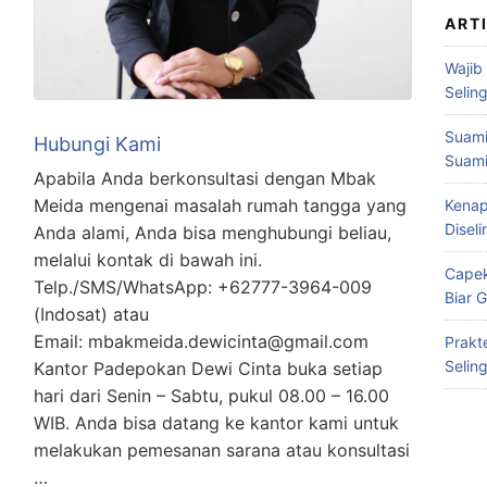
ART
Wajib
Selin
Suami
Hubungi Kami
Suami
Apabila Anda berkonsultasi dengan Mbak
Meida mengenai masalah rumah tangga yang
Kenap
Disel
Anda alami, Anda bisa menghubungi beliau,
melalui kontak di bawah ini.
Capek
Telp./SMS/WhatsApp: +62777-3964-009
Biar 
(Indosat) atau
Email: mbakmeida.dewicinta@gmail.com
Prakt
Selin
Kantor Padepokan Dewi Cinta buka setiap
hari dari Senin – Sabtu, pukul 08.00 – 16.00
WIB. Anda bisa datang ke kantor kami untuk
melakukan pemesanan sarana atau konsultasi
…