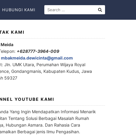
HUBUNGI KAMI
TAK KAMI
 Meida
Telepon:
+628777-3964-009
:
mbakmeida.dewicinta@gmail.com
t: Jln. UMK Utara, Perumahan Wijaya Royal
ence, Gondangmanis, Kabupaten Kudus, Jawa
ah 59327
NNEL YOUTUBE KAMI
Anda Yang Ingin Mendapatkan Informasi Menarik
itan Tentang Solusi Berbagai Masalah Rumah
a, Hubungan Asmara. Dan Rahasia Cara
malkan Berbagai jenis Ilmu Pengasihan.