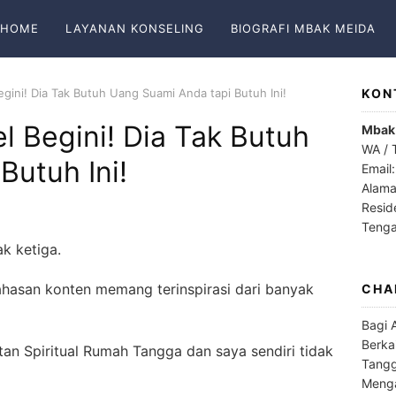
HOME
LAYANAN KONSELING
BIOGRAFI MBAK MEIDA
ini! Dia Tak Butuh Uang Suami Anda tapi Butuh Ini!
KON
 Begini! Dia Tak Butuh
Mbak
WA / 
Butuh Ini!
Email
Alama
Resid
Teng
ak ketiga.
hasan konten memang terinspirasi dari banyak
CHA
Bagi 
Berka
n Spiritual Rumah Tangga dan saya sendiri tidak
Tangg
Menga