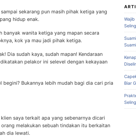
ART
sampai sekarang pun masih pihak ketiga yang
pang hidup enak.
Wajib
Selin
lah banyak wanita ketiga yang mapan secara
Suami
oknya, kok ya mau jadi pihak ketiga.
Suami
bak! Dia sudah kaya, sudah mapan! Kendaraan
Kenap
a dikatakan pelakor ini selevel dengan kekayaan
Disel
Capek
 begini? Bukannya lebih mudah bagi dia cari pria
Biar 
Prakt
Selin
klien saya terkait apa yang sebenarnya dicari
p orang melakukan sebuah tindakan itu berkaitan
h dia lewati.