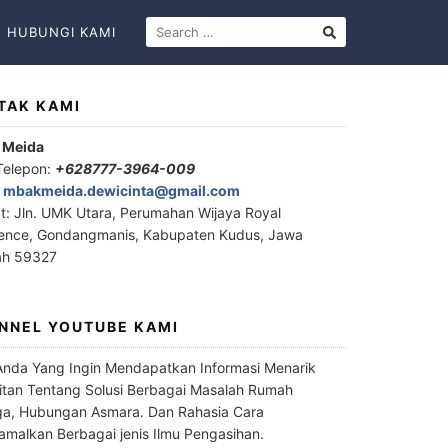
HUBUNGI KAMI
TAK KAMI
 Meida
Telepon:
+628777-3964-009
:
mbakmeida.dewicinta@gmail.com
t: Jln. UMK Utara, Perumahan Wijaya Royal
ence, Gondangmanis, Kabupaten Kudus, Jawa
ah 59327
NNEL YOUTUBE KAMI
Anda Yang Ingin Mendapatkan Informasi Menarik
itan Tentang Solusi Berbagai Masalah Rumah
a, Hubungan Asmara. Dan Rahasia Cara
malkan Berbagai jenis Ilmu Pengasihan.