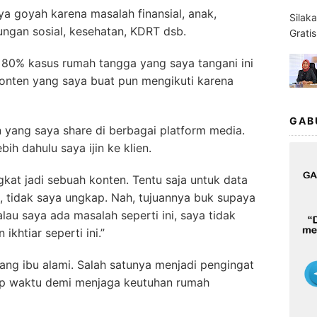
a goyah karena masalah finansial, anak,
Silak
ungan sosial, kesehatan, KDRT dsb.
Grati
r 80% kasus rumah tangga yang saya tangani ini
konten yang saya buat pun mengikuti karena
GAB
n yang saya share di berbagai platform media.
ih dahulu saya ijin ke klien.
ngkat jadi sebuah konten. Tentu saja untuk data
a, tidak saya ungkap. Nah, tujuannya buk supaya
i kalau saya ada masalah seperti ini, saya tidak
ikhtiar seperti ini.”
yang ibu alami. Salah satunya menjadi pengingat
tiap waktu demi menjaga keutuhan rumah