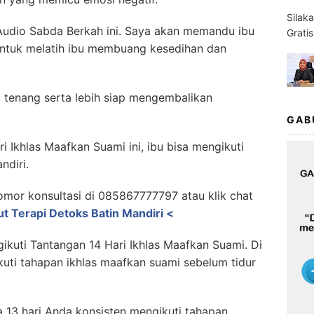
Silak
 Audio Sabda Berkah ini. Saya akan memandu ibu
Grati
ntuk melatih ibu membuang kesedihan dan
at, tenang serta lebih siap mengembalikan
GAB
i Ikhlas Maafkan Suami ini, ibu bisa mengikuti
ndiri.
omor konsultasi di 085867777797 atau klik chat
ut Terapi Detoks Batin Mandiri <
ikuti Tantangan 14 Hari Ikhlas Maafkan Suami. Di
ikuti tahapan ikhlas maafkan suami sebelum tidur
a 13 hari Anda konsisten mengikuti tahapan