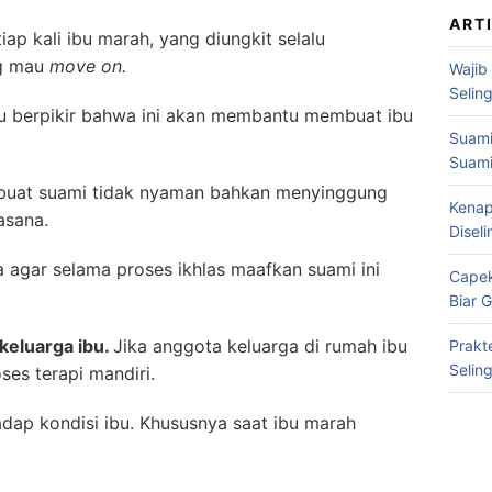
ART
iap kali ibu marah, yang diungkit selalu
ng mau
move on.
Wajib
Selin
u berpikir bahwa ini akan membantu membuat ibu
Suami
Suami
embuat suami tidak nyaman bahkan menyinggung
Kenap
asana.
Disel
 agar selama proses ikhlas maafkan suami ini
Capek
Biar 
keluarga ibu.
Jika anggota keluarga di rumah ibu
Prakt
Selin
es terapi mandiri.
ap kondisi ibu. Khususnya saat ibu marah