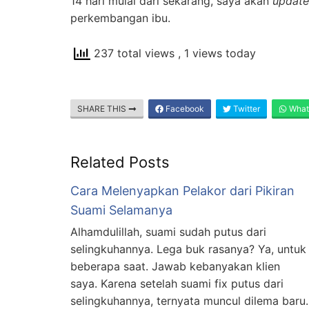
14 hari mulai dari sekarang, saya akan
updat
perkembangan ibu.
237 total views
, 1 views today
SHARE THIS
Facebook
Twitter
What
Related Posts
Cara Melenyapkan Pelakor dari Pikiran
Suami Selamanya
Alhamdulillah, suami sudah putus dari
selingkuhannya. Lega buk rasanya? Ya, untuk
beberapa saat. Jawab kebanyakan klien
saya. Karena setelah suami fix putus dari
selingkuhannya, ternyata muncul dilema baru.