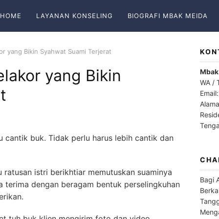
HOME
LAYANAN KONSELING
BIOGRAFI MBAK MEIDA
kor yang Bikin Syahwat Suami Terjerat
KON
elakor yang Bikin
Mbak
WA / 
t
Email
Alama
Resid
Teng
 cantik buk. Tidak perlu harus lebih cantik dan
CHA
 ratusan istri berikhtiar memutuskan suaminya
Bagi 
ya terima dengan beragam bentuk perselingkuhan
Berka
erikan.
Tangg
Menga
get tuh buk klien mengirim foto dan video