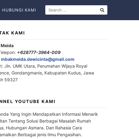
HUBUNGI KAMI
TAK KAMI
 Meida
Telepon:
+628777-3964-009
:
mbakmeida.dewicinta@gmail.com
t: Jln. UMK Utara, Perumahan Wijaya Royal
ence, Gondangmanis, Kabupaten Kudus, Jawa
ah 59327
NNEL YOUTUBE KAMI
Anda Yang Ingin Mendapatkan Informasi Menarik
itan Tentang Solusi Berbagai Masalah Rumah
a, Hubungan Asmara. Dan Rahasia Cara
malkan Berbagai jenis Ilmu Pengasihan.