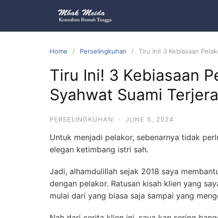
Home
Perselingkuhan
Tiru Ini! 3 Kebiasaan Pela
Tiru Ini! 3 Kebiasaan P
Syahwat Suami Terjera
PERSELINGKUHAN
·
JUNE 5, 2024
Untuk menjadi pelakor, sebenarnya tidak perlu
elegan ketimbang istri sah.
Jadi, alhamdulillah sejak 2018 saya membantu
dengan pelakor. Ratusan kisah klien yang sa
mulai dari yang biasa saja sampai yang meng
Nah dari cerita klien ini, saya kan sering ban