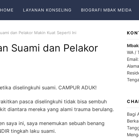
HOME
LAYANAN KONSELING
BIOGRAFI MBAK MEIDA
 Suami dan Pelakor Makin Kuat Seperti Ini
KON
atan Suami dan Pelakor
Mbak
WA / 
Email
Alama
Resid
Teng
ketika diselingkuhi suami. CAMPUR ADUK!
akitkan pasca diselingkuhi tidak bisa sembuh
CHA
ikit diantara mereka yang alami trauma berulang.
Bagi 
Berka
klien saya ini, saya menemukan sebuah benang
Tangg
NDIR tingkah laku suami.
Menga