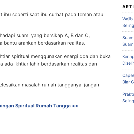
ART
 ibu seperti saat ibu curhat pada teman atau
Wajib
Selin
hadapi suami yang bersikap A, B dan C,
Suami
a bantu arahkan berdasarkan realitas.
Suami
tiar spiritual menggunakan energi doa dan buka
Kenap
Disel
na ada ikhtiar lahir berdasarkan realitas dan
Capek
Biar 
nyelesaikan masalah rumah tangganya, jangan
Prakt
Selin
imbingan Spiritual Rumah Tangga <<