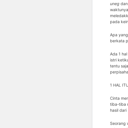
uneg
dan
waktunya 
meledakk
pada kein
Apa yang
berkata p
Ada 1 hal
istri keti
tentu sa
perpisaha
1 HAL I
Cinta men
tiba-tiba
hasil dari
Seorang w