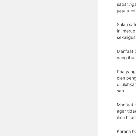
sabar
nga
juga pent
Salah sa
Ini merup
sekaligus
Manfaat 
yang ibu 
Pria yan
oleh peng
diluluhkan
sah.
Manfaat 
agar tid
ilmu hita
Karena b