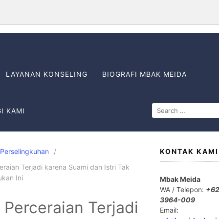
LAYANAN KONSELING
BIOGRAFI MBAK MEIDA
I KAMI
Perselingkuhan
KONTAK KAMI
raian Terjadi karena Suami dan Istri Tak
ukan Ini
Mbak Meida
WA / Telepon:
+62
3964-009
Perceraian Terjadi
Email: