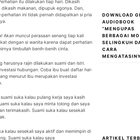
erhatian itu dilakukan tiap hari. Dikasih
, dikasih makanan, dipupuk egonya. Dan,
-perhatian ini tidak pernah didapatkan si pria
DOWNLOAD G
ya.
AUDIOBOOK
“MENGUPAS
a! Akan muncul perasaan senang tiap kali
BERBAGAI MO
dekat dengan si wanita karena dapat perhatian
SELINGKUH D
irnya timbullah benih-benih cinta.
CARA
MENGATASINY
ng harusnya rajin dilakukan suami dan istri.
investasi hubungan. Coba ibu buat daftar hal-
yang menurut ibu merupakan investasi
.
 suami suka kalau pulang kerja saya kasih
Suami suka kalau saya minta tolong dan saya
an terimakasih. Suami suka kalau sesekali
ak.
a kalau sesekali saya aktif dan memimpin di
ang. Suami suka kalau saya
ARTIKEL TER