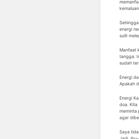
memanfaat
kemaluan
Sehingga,
energi n
sulit mele
Manfaat 
tangga. I
sudah ter
Energi da
Apakah da
Energi Ka
doa. Kit
meminta 
agar dibe
Saya tida
Jadi, ibu