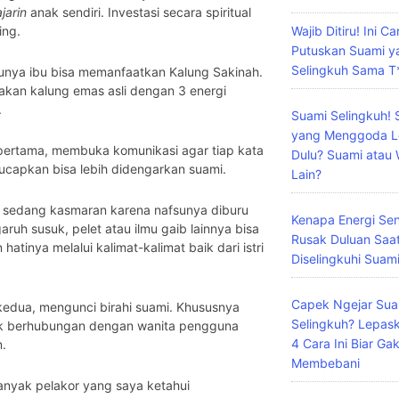
jarin
anak sendiri. Investasi secara spiritual
Wajib Ditiru! Ini C
ing.
Putuskan Suami y
Selingkuh Sama T
tunya ibu bisa memanfaatkan Kalung Sakinah.
akan kalung emas asli dengan 3 energi
.
Suami Selingkuh! 
yang Menggoda L
pertama, membuka komunikasi agar tiap kata
Dulu? Suami atau 
ucapkan bisa lebih didengarkan suami.
Lain?
g sedang kasmaran karena nafsunya diburu
Kenapa Energi Sens
aruh susuk, pelet atau ilmu gaib lainnya bisa
Rusak Duluan Saa
 hatinya melalui kalimat-kalimat baik dari istri
Diselingkuhi Suam
Capek Ngejar Sua
kedua, mengunci birahi suami. Khususnya
Selingkuh? Lepas
ak berhubungan dengan wanita pengguna
4 Cara Ini Biar Ga
m.
Membebani
anyak pelakor yang saya ketahui