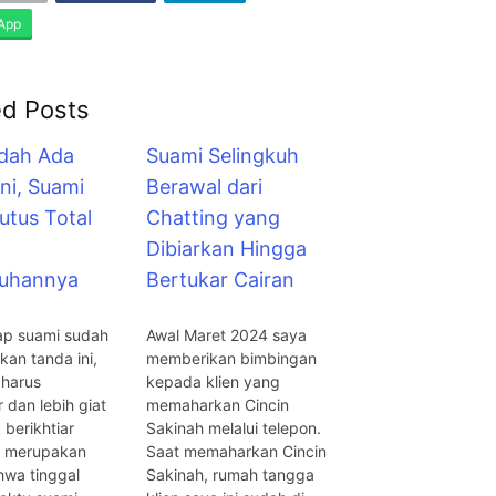
App
ed Posts
udah Ada
Suami Selingkuh
ni, Suami
Berawal dari
utus Total
Chatting yang
Dibiarkan Hingga
kuhannya
Bertukar Cairan
ap suami sudah
Awal Maret 2024 saya
an tanda ini,
memberikan bimbingan
 harus
kepada klien yang
 dan lebih giat
memaharkan Cincin
 berikhtiar
Sakinah melalui telepon.
ni merupakan
Saat memaharkan Cincin
hwa tinggal
Sakinah, rumah tangga