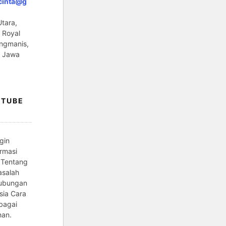
cinta@g
tara,
 Royal
ngmanis,
, Jawa
UTUBE
gin
rmasi
 Tentang
asalah
ubungan
sia Cara
bagai
han.