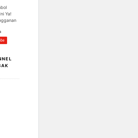
mbol
ni Ya!
angganan
NNEL
BAK