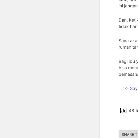
ini jangan
Dan, ket
tidak han
Saya akan
rumah tan
Bagi ibu 
bisa men
pemesana
>> Saya
48 t
SHARE T