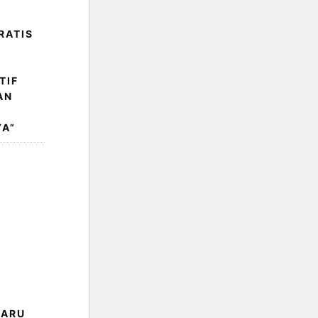
RATIS
TIF
AN
A”
BARU