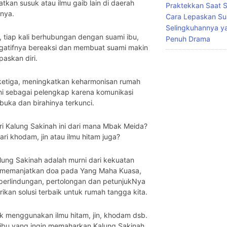
kan susuk atau ilmu gaib lain di daerah
Praktekkan Saat S
nya.
Cara Lepaskan Su
Selingkuhannya y
 tiap kali berhubungan dengan suami ibu,
Penuh Drama
egatifnya bereaksi dan membuat suami makin
paskan diri.
ketiga, meningkatkan keharmonisan rumah
ni sebagai pelengkap karena komunikasi
buka dan birahinya terkunci.
ri Kalung Sakinah ini dari mana Mbak Meida?
ri khodam, jin atau ilmu hitam juga?
lung Sakinah adalah murni dari kekuatan
a memanjatkan doa pada Yang Maha Kuasa,
perlindungan, pertolongan dan petunjukNya
rikan solusi terbaik untuk rumah tangga kita.
k menggunakan ilmu hitam, jin, khodam dsb.
-ibu yang ingin memaharkan Kalung Sakinah