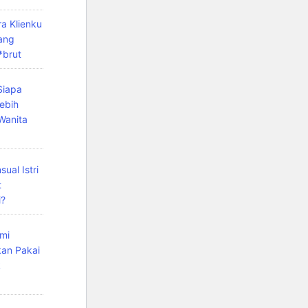
ara Klienku
ang
*brut
Siapa
ebih
Wanita
ual Istri
t
i?
mi
kan Pakai
k