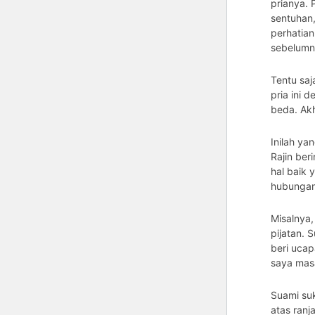
prianya. P
sentuhan
perhatian
sebelumn
Tentu saj
pria ini 
beda. Akh
Inilah ya
Rajin ber
hal baik 
hubungan
Misalnya,
pijatan. 
beri ucap
saya mas
Suami suk
atas ranj