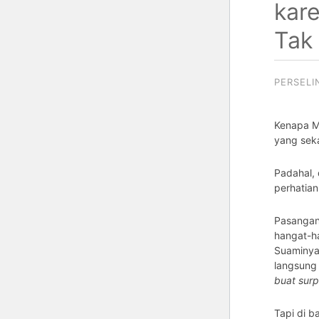
kare
Tak 
PERSEL
Kenapa M
yang sek
Padahal, 
perhatian
Pasangan 
hangat-h
Suaminya
langsun
buat surpr
Tapi di b