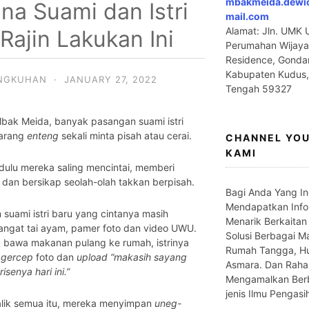
mbakmeida.dewi
na Suami dan Istri
mail.com
Alamat: Jln. UMK U
Rajin Lakukan Ini
Perumahan Wijaya
Residence, Gonda
Kabupaten Kudus
INGKUHAN
·
JANUARY 27, 2022
Tengah 59327
bak Meida, banyak pasangan suami istri
arang
enteng
sekali minta pisah atau cerai.
CHANNEL YO
KAMI
dulu mereka saling mencintai, memberi
 dan bersikap seolah-olah takkan berpisah.
Bagi Anda Yang In
Mendapatkan Info
suami istri baru yang cintanya masih
Menarik Berkaitan
angat tai ayam, pamer foto dan video UWU.
Solusi Berbagai M
 bawa makanan pulang ke rumah, istrinya
Rumah Tangga, H
g
gercep
foto dan
upload “makasih sayang
Asmara. Dan Raha
isenya hari ini.”
Mengamalkan Ber
jenis Ilmu Pengasi
alik semua itu, mereka menyimpan
uneg-