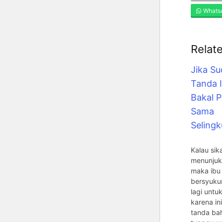
Whats
Relat
Jika S
Tanda I
Bakal P
Sama
Seling
Kalau sik
menunjukk
maka ibu
bersyukur
lagi untuk
karena i
tanda ba