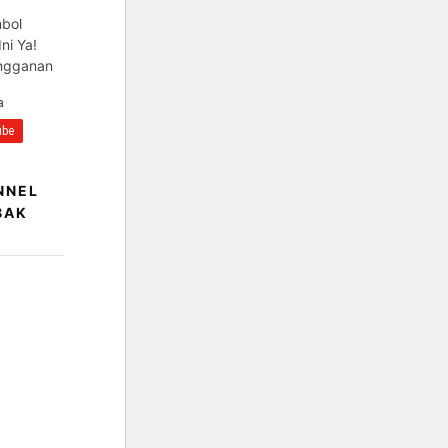
mbol
ni Ya!
angganan
NNEL
BAK