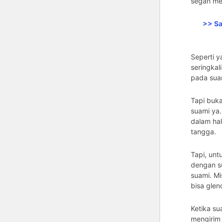
segan me
>> Sa
Seperti y
seringkal
pada suam
Tapi buka
suami ya.
dalam ha
tangga.
Tapi, unt
dengan su
suami. Mi
bisa glen
Ketika su
mengirim