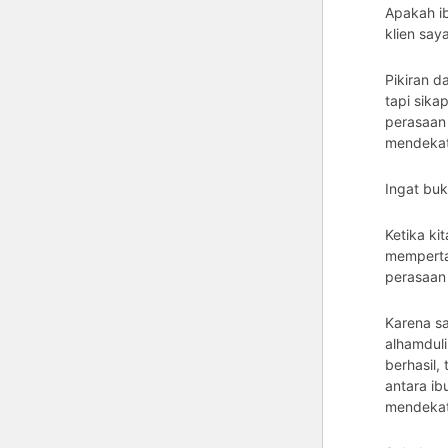
Apakah ib
klien saya
Pikiran d
tapi sika
perasaan 
mendekat
Ingat buk
Ketika k
memperta
perasaan 
Karena sa
alhamduli
berhasil,
antara ib
mendekati