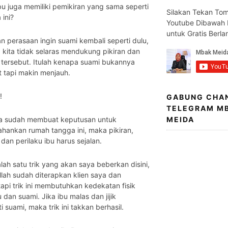
u juga memiliki pemikiran yang sama seperti
Silakan Tekan To
 ini?
Youtube Dibawah I
untuk Gratis Berl
an perasaan ingin suami kembali seperti dulu,
p kita tidak selaras mendukung pikiran dan
tersebut. Itulah kenapa suami bukannya
 tapi makin menjauh.
!
GABUNG CHA
TELEGRAM M
ita sudah membuat keputusan untuk
MEIDA
hankan rumah tangga ini, maka pikiran,
dan perilaku ibu harus sejalan.
lah satu trik yang akan saya beberkan disini,
llah sudah diterapkan klien saya dan
 tapi trik ini membutuhkan kedekatan fisik
u dan suami. Jika ibu malas dan jijik
 suami, maka trik ini takkan berhasil.