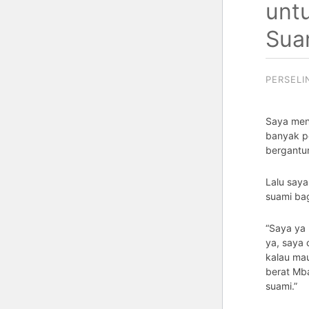
unt
Sua
PERSEL
Saya meng
banyak pe
bergantu
Lalu saya
suami ba
“Saya ya
ya, saya
kalau mau
berat Mba
suami.”