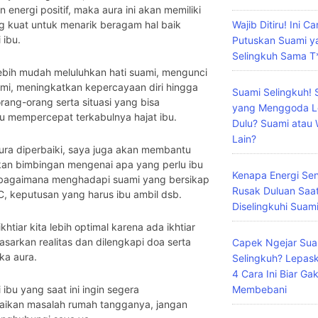
 energi positif, maka aura ini akan memiliki
Wajib Ditiru! Ini C
g kuat untuk menarik beragam hal baik
 ibu.
Putuskan Suami y
Selingkuh Sama T
lebih mudah meluluhkan hati suami, mengunci
mi, meningkatkan kepercayaan diri hingga
Suami Selingkuh! 
rang-orang serta situasi yang bisa
yang Menggoda L
 mempercepat terkabulnya hajat ibu.
Dulu? Suami atau 
Lain?
ura diperbaiki, saya juga akan membantu
an bimbingan mengenai apa yang perlu ibu
Kenapa Energi Sens
 bagaimana menghadapi suami yang bersikap
Rusak Duluan Saa
C, keputusan yang harus ibu ambil dsb.
Diselingkuhi Suam
ikhtiar kita lebih optimal karena ada ikhtiar
dasarkan realitas dan dilengkapi doa serta
Capek Ngejar Sua
ka aura.
Selingkuh? Lepas
4 Cara Ini Biar Ga
Membebani
 ibu yang saat ini ingin segera
aikan masalah rumah tangganya, jangan