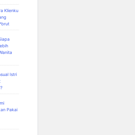
ara Klienku
ang
*brut
Siapa
ebih
Wanita
ual Istri
t
i?
mi
kan Pakai
k