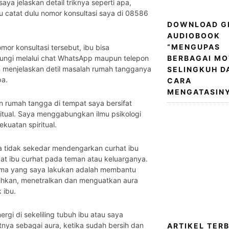
aya jelaskan detail triknya seperti apa,
bu catat dulu nomor konsultasi saya di 08586
DOWNLOAD G
AUDIOBOOK
“MENGUPAS
omor konsultasi tersebut, ibu bisa
ngi melalui chat WhatsApp maupun telepon
BERBAGAI MO
 menjelaskan detil masalah rumah tangganya
SELINGKUH D
pa.
CARA
MENGATASINY
 rumah tangga di tempat saya bersifat
ritual. Saya menggabungkan ilmu psikologi
kuatan spiritual.
a tidak sekedar mendengarkan curhat ibu
aat ibu curhat pada teman atau keluarganya.
ama yang saya lakukan adalah membantu
hkan, menetralkan dan menguatkan aura
 ibu.
rgi di sekeliling tubuh ibu atau saya
nya sebagai aura, ketika sudah bersih dan
ARTIKEL TER