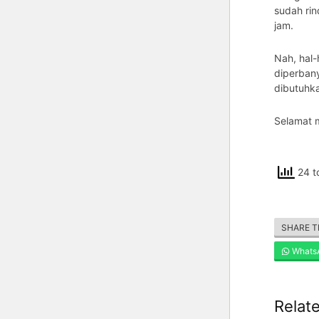
sudah rin
jam.
Nah, hal-
diperban
dibutuhka
Selamat 
24 t
SHARE T
Whats
Relat