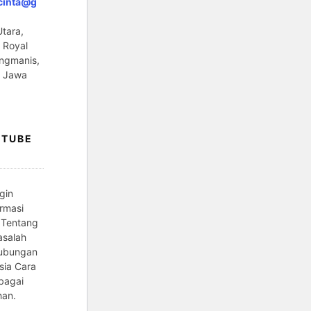
cinta@g
tara,
 Royal
ngmanis,
, Jawa
UTUBE
gin
rmasi
 Tentang
asalah
ubungan
sia Cara
bagai
han.