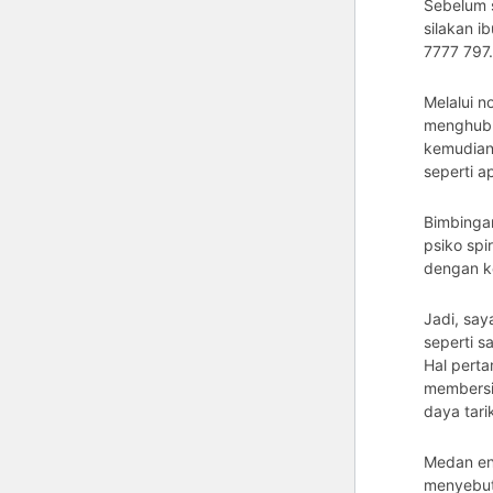
Sebelum s
silakan i
7777 797.
Melalui n
menghubu
kemudian
seperti a
Bimbingan
psiko spi
dengan ke
Jadi, say
seperti s
Hal pert
membersi
daya tarik
Medan ene
menyebut