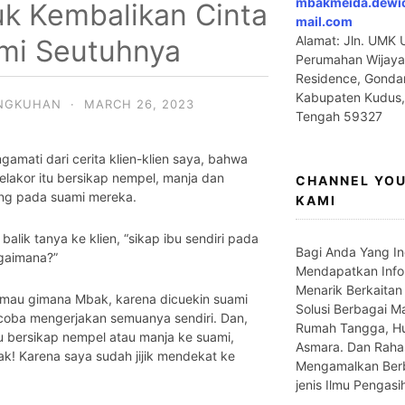
mbakmeida.dewi
uk Kembalikan Cinta
mail.com
Alamat: Jln. UMK U
mi Seutuhnya
Perumahan Wijaya
Residence, Gonda
Kabupaten Kudus
INGKUHAN
·
MARCH 26, 2023
Tengah 59327
amati dari cerita klien-klien saya, bahwa
lakor itu bersikap nempel, manja dan
CHANNEL YO
ng pada suami mereka.
KAMI
 balik tanya ke klien, “sikap ibu sendiri pada
Bagi Anda Yang In
gaimana?”
Mendapatkan Info
Menarik Berkaitan
 mau gimana Mbak, karena dicuekin suami
Solusi Berbagai M
 coba mengerjakan semuanya sendiri. Dan,
Rumah Tangga, H
 bersikap nempel atau manja ke suami,
Asmara. Dan Raha
k! Karena saya sudah jijik mendekat ke
Mengamalkan Ber
jenis Ilmu Pengasi