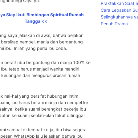
nghubungi saya ya.
Praktekkan Saat S
Cara Lepaskan Su
ya Siap Ikuti Bimbingan Spiritual Rumah
Selingkuhannya y
Tangga <<
Penuh Drama
ang saya jelaskan di awal, bahwa pelakor
i bersikap nempel, manja dan bergantung
i ibu. Inilah yang perlu ibu coba.
n berarti ibu bergantung dan manja 100% ke
 Ibu tetap harus menjadi wanita mandiri
l keuangan dan mengurus urusan rumah
uk hal-hal yang bersifat hubungan intim
ami, ibu harus berani manja dan nempel ke
salnya, ketika suami berangkat bekerja ibu
dotan ke suami seolah-olah takut ditinggal.
ami sampai di tempat kerja, ibu bisa segera
 pesan WhatsApp lalu jelaskan bahwa ibu