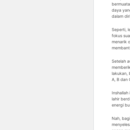
bermuatan
daya yan
dalam diri
Seperti, 
fokus sua
menarik o
membantu
Setelah a
memberik
lakukan,
A, B dan 
Inshallah 
lahir ber
energi bu
Nah, bagi
menyeles