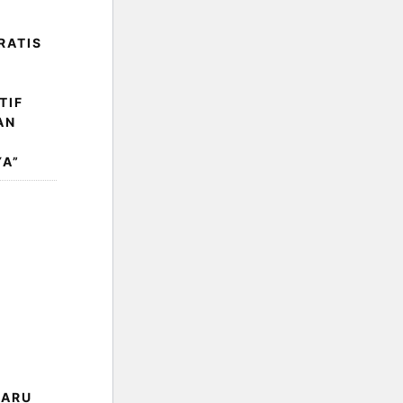
RATIS
TIF
AN
A”
BARU