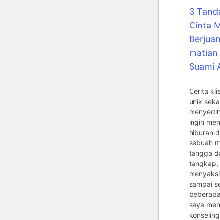
3 Tand
Cinta M
Berjuan
matian 
Suami 
Cerita kli
unik seka
menyedihk
ingin me
hiburan d
sebuah m
tangga da
tangkap, 
menyaksi
sampai se
beberapa
saya men
konseling