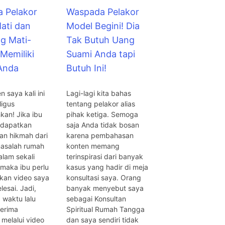
a Pelakor
Waspada Pelakor
ati dan
Model Begini! Dia
g Mati-
Tak Butuh Uang
Memiliki
Suami Anda tapi
Anda
Butuh Ini!
en saya kali ini
Lagi-lagi kita bahas
ligus
tentang pelakor alias
an! Jika ibu
pihak ketiga. Semoga
ndapatkan
saja Anda tidak bosan
an hikmah dari
karena pembahasan
asalah rumah
konten memang
lam sekali
terinspirasi dari banyak
maka ibu perlu
kasus yang hadir di meja
kan video saya
konsultasi saya. Orang
lesai. Jadi,
banyak menyebut saya
 waktu lalu
sebagai Konsultan
erima
Spiritual Rumah Tangga
 melalui video
dan saya sendiri tidak