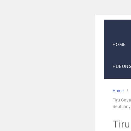
Skip
to
content
HOME
HUBUNG
Home
Tiru Gaya
Seutuhny
Tiru