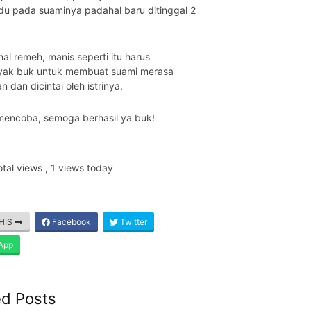
du pada suaminya padahal baru ditinggal 2
hal remeh, manis seperti itu harus
yak buk untuk membuat suami merasa
n dan dicintai oleh istrinya.
mencoba, semoga berhasil ya buk!
otal views
, 1 views today
HIS
Facebook
Twitter
App
ed Posts