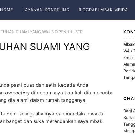
HOME
LAYANAN KONSELING
BIOGRAFI MBAK MEIDA
BUTUHAN SUAMI YANG WAJIB DIPENUHI ISTRI
KON
UTUHAN SUAMI YANG
Mbak
WA / 
Email
Alama
Resid
Teng
 Anda pasti puas dan setia kepada Anda.
dan
overacting
di depan saya tiap kali dia mencoba
CHA
ang dia alami dalam rumah tangganya.
Bagi 
ktu demi selingkuhannya dan merelakan waktu
Berka
asar banget dan suka merendahkan saya mbak
Tangg
Menga