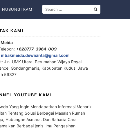
HUBUNGI KAMI
TAK KAMI
 Meida
Telepon:
+628777-3964-009
:
mbakmeida.dewicinta@gmail.com
t: Jln. UMK Utara, Perumahan Wijaya Royal
ence, Gondangmanis, Kabupaten Kudus, Jawa
ah 59327
NNEL YOUTUBE KAMI
Anda Yang Ingin Mendapatkan Informasi Menarik
itan Tentang Solusi Berbagai Masalah Rumah
a, Hubungan Asmara. Dan Rahasia Cara
malkan Berbagai jenis Ilmu Pengasihan.