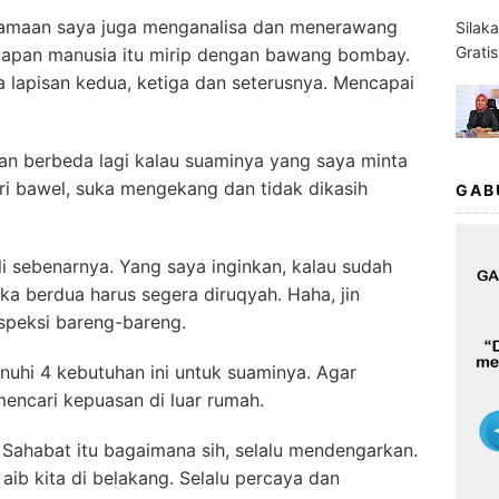
ersamaan saya juga menganalisa dan menerawang
Silak
Grati
ucapan manusia itu mirip dengan bawang bombay.
a lapisan kedua, ketiga dan seterusnya. Mencapai
Akan berbeda lagi kalau suaminya yang saya minta
tri bawel, suka mengekang dan tidak dikasih
GAB
li sebenarnya. Yang saya inginkan, kalau sudah
eka berdua harus segera diruqyah. Haha, jin
ospeksi bareng-bareng.
enuhi 4 kebutuhan ini untuk suaminya. Agar
mencari kepuasan di luar rumah.
 Sahabat itu bagaimana sih, selalu mendengarkan.
b kita di belakang. Selalu percaya dan