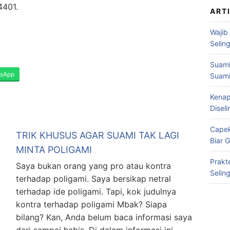
4401.
ART
Wajib
Selin
Suami
sApp
Suami
Kenap
Disel
Capek
TRIK KHUSUS AGAR SUAMI TAK LAGI
Biar 
MINTA POLIGAMI
Prakt
Saya bukan orang yang pro atau kontra
Selin
terhadap poligami. Saya bersikap netral
terhadap ide poligami. Tapi, kok judulnya
kontra terhadap poligami Mbak? Siapa
bilang? Kan, Anda belum baca informasi saya