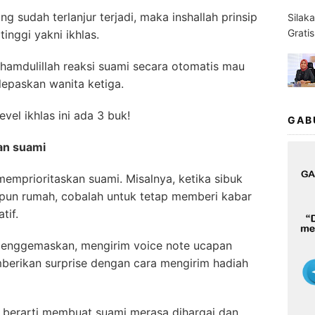
sudah terlanjur terjadi, maka inshallah prinsip
Silak
Grati
tinggi yakni ikhlas.
lhamdulillah reaksi suami secara otomatis mau
epaskan wanita ketiga.
el ikhlas ini ada 3 buk!
GAB
kan suami
 memprioritaskan suami. Misalnya, ketika sibuk
pun rumah, cobalah untuk tetap memberi kabar
tif.
n menggemaskan, mengirim voice note ucapan
berikan surprise dengan cara mengirim hadiah
, berarti membuat suami merasa dihargai dan