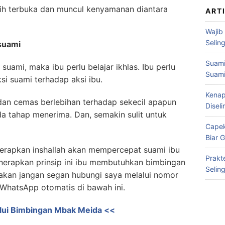
lebih terbuka dan muncul kenyamanan diantara
ART
Wajib
Selin
 suami
Suami
suami, maka ibu perlu belajar ikhlas. Ibu perlu
Suami
si suami terhadap aksi ibu.
Kenap
h dan cemas berlebihan terhadap sekecil apapun
Disel
ada tahap menerima. Dan, semakin sulit untuk
Capek
Biar 
diterapkan inshallah akan mempercepat suami ibu
Prakt
nerapkan prinsip ini ibu membutuhkan bimbingan
Selin
ilakan jangan segan hubungi saya melalui nomor
t WhatsApp otomatis di bawah ini.
lalui Bimbingan Mbak Meida <<