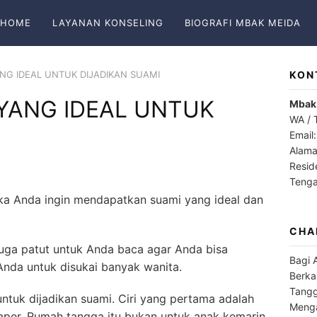
HOME
LAYANAN KONSELING
BIOGRAFI MBAK MEIDA
YANG IDEAL UNTUK DIJADIKAN SUAMI
KON
N YANG IDEAL UNTUK
Mbak
WA / 
Email
Alama
Resid
Teng
jika Anda ingin mendapatkan suami yang ideal dan
CHA
 juga patut untuk Anda baca agar Anda bisa
Bagi 
Anda untuk disukai banyak wanita.
Berka
Tangg
l untuk dijadikan suami. Ciri yang pertama adalah
Menga
per. Rumah tangga itu bukan untuk anak kemarin