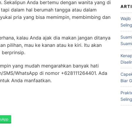
pin. Sekalipun Anda bertemu dengan wanita yang di
ART
, tapi dalam hal berumah tangga atau dalam
nyukai pria yang bisa memimpin, membimbing dan
Wajib
Selin
Suami
ederhana, kalau Anda ajak dia makan jangan ditanya
Suami
pilihan, mau ke kanan atau ke kiri. Itu akan
berprinsip.
Kenap
Disel
emimpin yang mudah mengarahkan banyak hati
epon/SMS/WhatsApp di nomor +628111264401. Ada
Capek
untuk Anda manfaatkan.
Biar 
Prakt
Selin
sApp