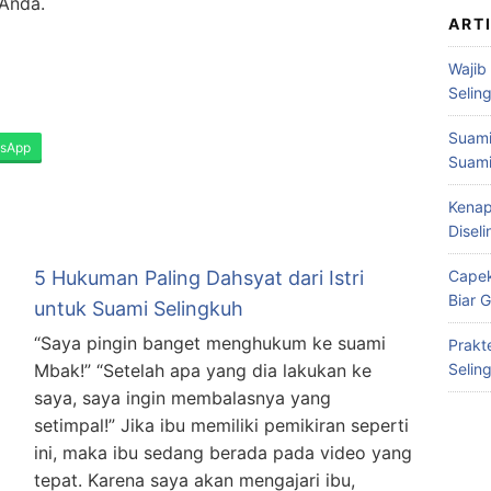
Anda.
ART
Wajib
Selin
Suami
sApp
Suami
Kenap
Disel
5 Hukuman Paling Dahsyat dari Istri
Capek
Biar 
untuk Suami Selingkuh
“Saya pingin banget menghukum ke suami
Prakt
Mbak!” “Setelah apa yang dia lakukan ke
Selin
saya, saya ingin membalasnya yang
setimpal!” Jika ibu memiliki pemikiran seperti
ini, maka ibu sedang berada pada video yang
tepat. Karena saya akan mengajari ibu,