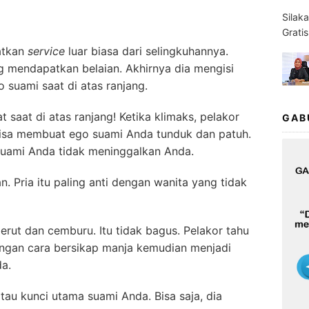
Silak
Grati
atkan
s
ervice
luar biasa dari selingkuhannya.
ng mendapatkan belaian. Akhirnya dia mengisi
suami saat di atas ranjang.
t saat di atas ranjang! Ketika klimaks, pelakor
GAB
bisa membuat ego suami Anda tunduk dan patuh.
 suami Anda tidak meninggalkan Anda.
. Pria itu paling anti dengan wanita yang tidak
erut dan cemburu. Itu tidak bagus. Pelakor tahu
engan cara bersikap manja kemudian menjadi
a.
au kunci utama suami Anda. Bisa saja, dia