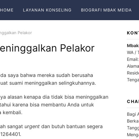
HOME
LAYANAN KONSELING
BIOGRAFI MBAK MEIDA
nggalkan Pelakor
KON
Meninggalkan Pelakor
Mbak
WA / 
Email
Alama
Resid
ada saya bahwa mereka sudah berusaha
Teng
uat suami meninggalkan selingkuhannya.
ya alasan kenapa dia tidak bisa meninggalkan
CHA
ketahui karena bisa membantu Anda untuk
 kembali.
Bagi 
Berka
dah sangat
urgent
dan butuh bantuan segera
Tangg
11264401.
Menga