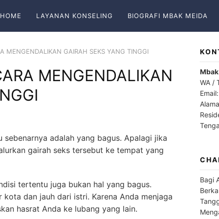
HOME
LAYANAN KONSELING
BIOGRAFI MBAK MEIDA
CARA MENGENDALIKAN GAIRAH SEKS YANG TINGGI
KON
I CARA MENGENDALIKAN
Mbak
WA / 
INGGI
Email
Alama
Resid
Teng
tu sebenarnya adalah yang bagus. Apalagi jika
lurkan gairah seks tersebut ke tempat yang
CHA
Bagi 
ndisi tertentu juga bukan hal yang bagus.
Berka
r kota dan jauh dari istri. Karena Anda menjaga
Tangg
kan hasrat Anda ke lubang yang lain.
Menga