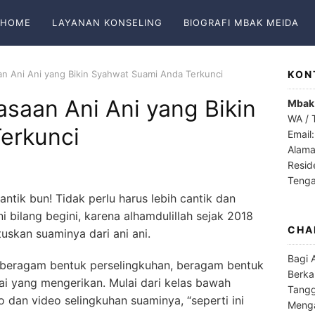
HOME
LAYANAN KONSELING
BIOGRAFI MBAK MEIDA
aan Ani Ani yang Bikin Syahwat Suami Anda Terkunci
KON
iasaan Ani Ani yang Bikin
Mbak
WA / 
erkunci
Email
Alama
Resid
Teng
antik bun! Tidak perlu harus lebih cantik dan
i bilang begini, karena alhamdulillah sejak 2018
CHA
uskan suaminya dari ani ani.
Bagi 
n beragam bentuk perselingkuhan, beragam bentuk
Berka
ai yang mengerikan. Mulai dari kelas bawah
Tangg
o dan video selingkuhan suaminya, “seperti ini
Menga