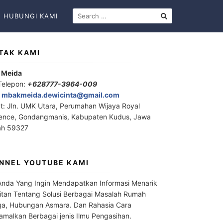
HUBUNGI KAMI
TAK KAMI
 Meida
Telepon:
+628777-3964-009
:
mbakmeida.dewicinta@gmail.com
t: Jln. UMK Utara, Perumahan Wijaya Royal
ence, Gondangmanis, Kabupaten Kudus, Jawa
ah 59327
NNEL YOUTUBE KAMI
Anda Yang Ingin Mendapatkan Informasi Menarik
itan Tentang Solusi Berbagai Masalah Rumah
a, Hubungan Asmara. Dan Rahasia Cara
malkan Berbagai jenis Ilmu Pengasihan.