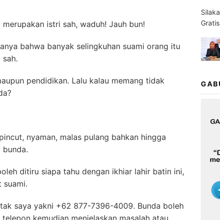
Silak
Grati
 merupakan istri sah, waduh! Jauh bun!
adanya bahwa banyak selingkuhan suami orang itu
 sah.
g maupun pendidikan. Lalu kalau memang tidak
GAB
da?
epincut, nyaman, malas pulang bahkan hingga
a bunda.
leh ditiru siapa tahu dengan ikhiar lahir batin ini,
 suami.
ontak saya yakni +62 877-7396-4009. Bunda boleh
telepon kemudian menjelaskan masalah atau