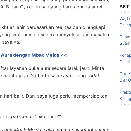
, B dan C, keputusan yang harus bunda ambil
ART
Wajib
Selin
 ikhtiar lahir berdasarkan realitas dan dilengkapi
yang saat ini ingin segera menyelesaikan masalah
Suami
 saya ya.
Suami
ka Aura dengan Mbak Meida <<
Kenap
Disel
ftar layanan buka aura secara jarak jauh. Minta
Capek
aat itu juga. Ya tentu saja saya bilang
“tidak
Biar 
Prakt
an hari baik. Dan, saya juga perlu mempersiapkan
Selin
ta cepat-cepat buka aura?”
pulang Mbak Meida, saya ingin menyambut suami