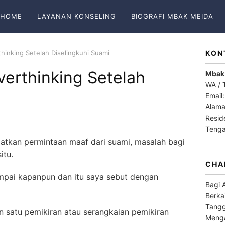
HOME
LAYANAN KONSELING
BIOGRAFI MBAK MEIDA
hinking Setelah Diselingkuhi Suami
KON
verthinking Setelah
Mbak
WA / 
Email
Alama
Resid
Teng
atkan permintaan maaf dari suami, masalah bagi
itu.
CHA
sampai kapanpun dan itu saya sebut dengan
Bagi 
Berka
Tangg
n satu pemikiran atau serangkaian pemikiran
Menga