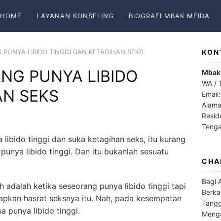
HOME
LAYANAN KONSELING
BIOGRAFI MBAK MEIDA
 PUNYA LIBIDO TINGGI DAN KETAGIHAN SEKS
KON
NG PUNYA LIBIDO
Mbak
WA / 
AN SEKS
Email
Alama
Resid
Teng
libido tinggi dan suka ketagihan seks, itu kurang
punya libido tinggi. Dan itu bukanlah sesuatu
CHA
Bagi 
h adalah ketika seseorang punya libido tinggi tapi
Berka
apkan hasrat seksnya itu. Nah, pada kesempatan
Tangg
a punya libido tinggi.
Menga