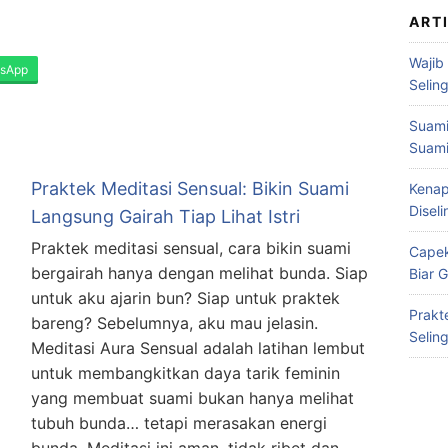
ART
Wajib
sApp
Selin
Suami
Suami
Praktek Meditasi Sensual: Bikin Suami
Kenap
Disel
Langsung Gairah Tiap Lihat Istri
Praktek meditasi sensual, cara bikin suami
Capek
i
bergairah hanya dengan melihat bunda. Siap
Biar 
untuk aku ajarin bun? Siap untuk praktek
Prakt
bareng? Sebelumnya, aku mau jelasin.
Selin
Meditasi Aura Sensual adalah latihan lembut
untuk membangkitkan daya tarik feminin
yang membuat suami bukan hanya melihat
tubuh bunda… tetapi merasakan energi