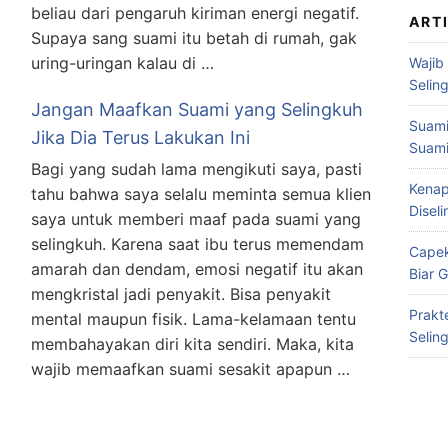
beliau dari pengaruh kiriman energi negatif.
ART
Supaya sang suami itu betah di rumah, gak
uring-uringan kalau di …
Wajib
Selin
Jangan Maafkan Suami yang Selingkuh
Suami
Jika Dia Terus Lakukan Ini
Suami
Bagi yang sudah lama mengikuti saya, pasti
Kenap
tahu bahwa saya selalu meminta semua klien
Disel
saya untuk memberi maaf pada suami yang
selingkuh. Karena saat ibu terus memendam
Capek
amarah dan dendam, emosi negatif itu akan
Biar 
mengkristal jadi penyakit. Bisa penyakit
Prakt
mental maupun fisik. Lama-kelamaan tentu
Selin
membahayakan diri kita sendiri. Maka, kita
wajib memaafkan suami sesakit apapun …