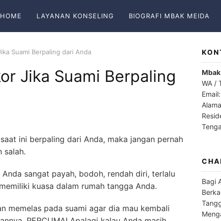
HOME
LAYANAN KONSELING
BIOGRAFI MBAK MEIDA
ika Suami Berpaling dari Anda
KON
or Jika Suami Berpaling
Mbak
WA / 
Email
Alama
Resid
Teng
a saat ini berpaling dari Anda, maka jangan pernah
 salah.
CHA
 Anda sangat payah, bodoh, rendah diri, terlalu
Bagi 
memiliki kuasa dalam rumah tangga Anda.
Berka
Tangg
n memelas pada suami agar dia mau kembali
Menga
annya, PERCUMA! Apalagi kalau Anda masih