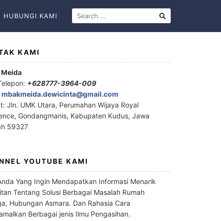
HUBUNGI KAMI
TAK KAMI
 Meida
Telepon:
+628777-3964-009
:
mbakmeida.dewicinta@gmail.com
t: Jln. UMK Utara, Perumahan Wijaya Royal
ence, Gondangmanis, Kabupaten Kudus, Jawa
ah 59327
NNEL YOUTUBE KAMI
Anda Yang Ingin Mendapatkan Informasi Menarik
itan Tentang Solusi Berbagai Masalah Rumah
a, Hubungan Asmara. Dan Rahasia Cara
malkan Berbagai jenis Ilmu Pengasihan.