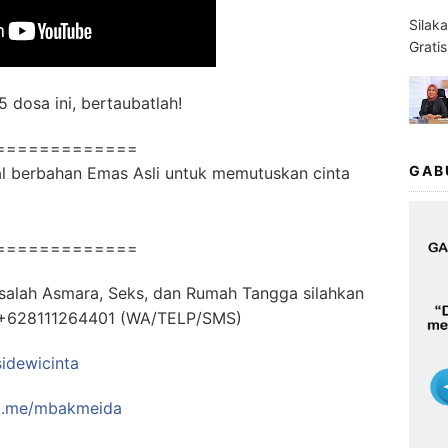
Silak
Grati
5 dosa ini, bertaubatlah!
=============
GAB
ual berbahan Emas Asli untuk memutuskan cinta
=============
salah Asmara, Seks, dan Rumah Tangga silahkan
t: +628111264401 (WA/TELP/SMS)
sidewicinta
t.me/mbakmeida