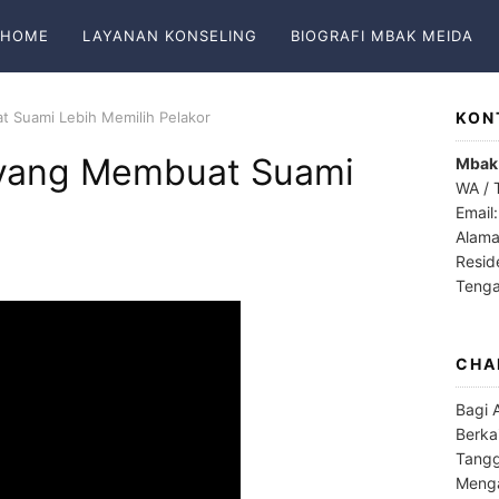
HOME
LAYANAN KONSELING
BIOGRAFI MBAK MEIDA
at Suami Lebih Memilih Pelakor
KON
ri yang Membuat Suami
Mbak
WA / 
Email
Alama
Resid
Teng
CHA
Bagi 
Berka
Tangg
Menga