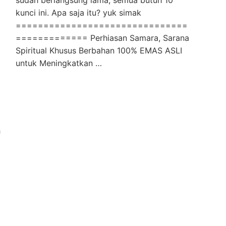
sudah berlangsung lama, semua butuh 10
kunci ini. Apa saja itu? yuk simak
===============================
============= Perhiasan Samara, Sarana
Spiritual Khusus Berbahan 100% EMAS ASLI
untuk Meningkatkan …
h