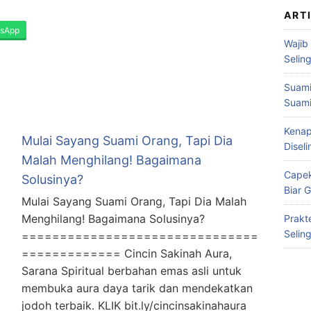
ART
sApp
Wajib
Selin
Suami
Suami
Kenap
Mulai Sayang Suami Orang, Tapi Dia
Disel
Malah Menghilang! Bagaimana
Capek
Solusinya?
Biar 
Mulai Sayang Suami Orang, Tapi Dia Malah
Menghilang! Bagaimana Solusinya?
Prakt
Selin
===============================
============= Cincin Sakinah Aura,
Sarana Spiritual berbahan emas asli untuk
membuka aura daya tarik dan mendekatkan
jodoh terbaik. KLIK bit.ly/cincinsakinahaura