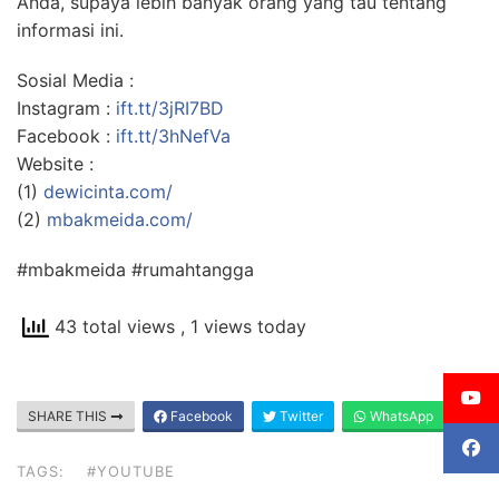
Anda, supaya lebih banyak orang yang tau tentang
informasi ini.
Sosial Media :
Instagram :
ift.tt/3jRI7BD
Facebook :
ift.tt/3hNefVa
Website :
(1)
dewicinta.com/
(2)
mbakmeida.com/
#mbakmeida #rumahtangga
43 total views
, 1 views today
SHARE THIS
Facebook
Twitter
WhatsApp
TAGS:
#YOUTUBE