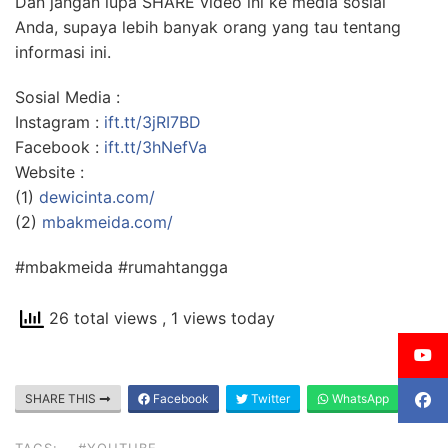
Dan jangan lupa SHARE video ini ke media sosial
Anda, supaya lebih banyak orang yang tau tentang
informasi ini.
Sosial Media :
Instagram :
ift.tt/3jRI7BD
Facebook :
ift.tt/3hNefVa
Website :
(1)
dewicinta.com/
(2)
mbakmeida.com/
#mbakmeida #rumahtangga
26 total views
, 1 views today
SHARE THIS
Facebook
Twitter
WhatsApp