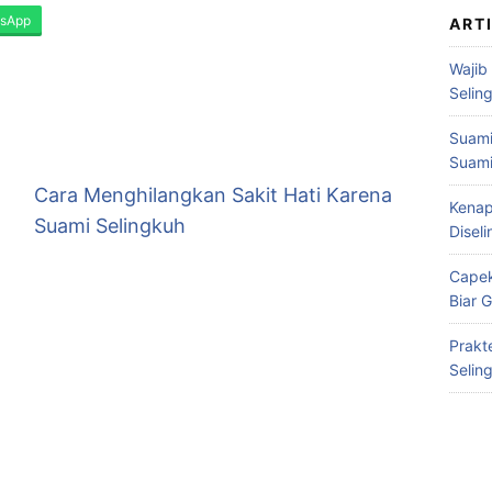
sApp
ART
Wajib
Selin
Suami
Suami
Cara Menghilangkan Sakit Hati Karena
Kenap
Suami Selingkuh
Disel
Capek
Biar 
Prakt
Selin