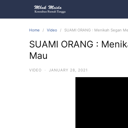
Home
Video
SUAMI ORANG : Menikah Segan Me
SUAMI ORANG : Menik
Mau
VIDEO
·
JANUARY 28, 2021