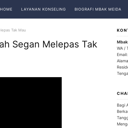
HOME
LAYANAN KONSELING
BIOGRAFI MBAK MEIDA
lepas Tak Mau
KON
ah Segan Melepas Tak
Mbak
WA / 
Email
Alama
Resid
Teng
CHA
Bagi 
Berka
Tangg
Menga