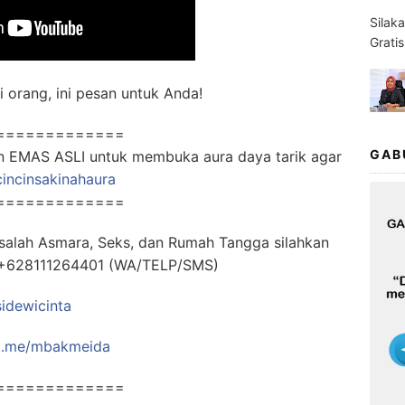
Silak
Grati
 orang, ini pesan untuk Anda!
=============
GAB
han EMAS ASLI untuk membuka aura daya tarik agar
/cincinsakinahaura
=============
salah Asmara, Seks, dan Rumah Tangga silahkan
t: +628111264401 (WA/TELP/SMS)
sidewicinta
t.me/mbakmeida
=============