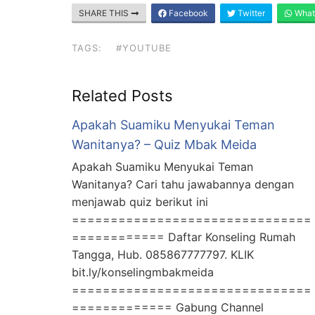
SHARE THIS
Facebook
Twitter
What
TAGS:
#YOUTUBE
Related Posts
Apakah Suamiku Menyukai Teman
Wanitanya? – Quiz Mbak Meida
Apakah Suamiku Menyukai Teman
Wanitanya? Cari tahu jawabannya dengan
menjawab quiz berikut ini
===============================
============ Daftar Konseling Rumah
Tangga, Hub. 085867777797. KLIK
bit.ly/konselingmbakmeida
===============================
============= Gabung Channel