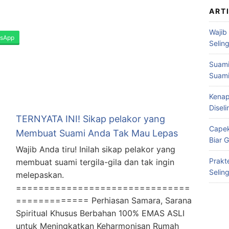
ART
Wajib
sApp
Selin
Suami
Suami
Kenap
Disel
TERNYATA INI! Sikap pelakor yang
Capek
Membuat Suami Anda Tak Mau Lepas
Biar 
Wajib Anda tiru! Inilah sikap pelakor yang
Prakt
membuat suami tergila-gila dan tak ingin
Selin
melepaskan.
===============================
============= Perhiasan Samara, Sarana
Spiritual Khusus Berbahan 100% EMAS ASLI
untuk Meningkatkan Keharmonisan Rumah