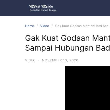
Home
Video
Gak Kuat Godaan Mantan! Istri Sa
Gak Kuat Godaan Manta
Sampai Hubungan Ba
VIDEO
·
NOVEMBER 10, 2020