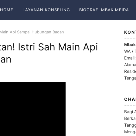
HOME
LAYANAN KONSELING
BIOGRAFI MBAK MEIDA
h Main Api Sampai Hubungan Badan
KON
n! Istri Sah Main Api
Mbak
WA / 
dan
Email
Alama
Resid
Teng
CHA
Bagi 
Berka
Tangg
Menga