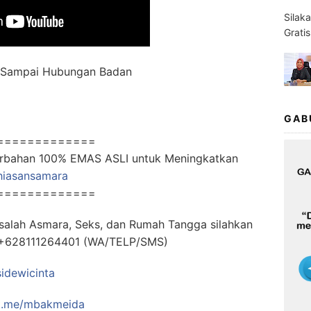
Silak
Grati
uh Sampai Hubungan Badan
GAB
=============
Berbahan 100% EMAS ASLI untuk Meningkatkan
rhiasansamara
=============
salah Asmara, Seks, dan Rumah Tangga silahkan
t: +628111264401 (WA/TELP/SMS)
sidewicinta
t.me/mbakmeida