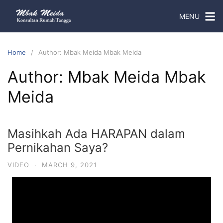
MENU
Home
Author: Mbak Meida Mbak Meida
Author:
Mbak Meida Mbak
Meida
Masihkah Ada HARAPAN dalam
Pernikahan Saya?
VIDEO
·
MARCH 9, 2021