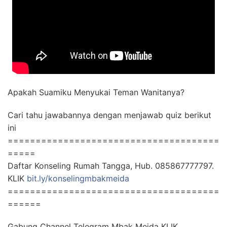
Apakah Suamiku Menyukai Teman Wanitanya?
Cari tahu jawabannya dengan menjawab quiz berikut
ini
======================================
=====
Daftar Konseling Rumah Tangga, Hub. 085867777797.
KLIK
bit.ly/konselingmbakmeida
======================================
======
Gabung Channel Telegram Mbak Meida KLIK