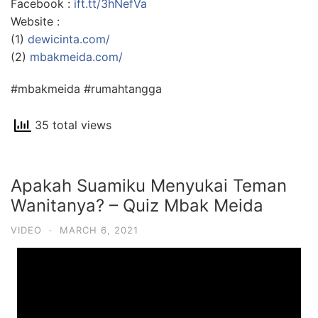
Facebook :
ift.tt/3hNefVa
Website :
(1)
dewicinta.com/
(2)
mbakmeida.com/
#mbakmeida #rumahtangga
35 total views
Apakah Suamiku Menyukai Teman
Wanitanya? – Quiz Mbak Meida
VIDEO
·
MARCH 6, 2021