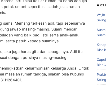
Karena istri kalau keluar rumah itu harus ada ijin
ART
 petak umpet seperti ini, sudah jelas rumah
nis.
Wajib
Selin
 sama. Memang terkesan adil, tapi sebenarnya
anggung jawab masing-masing. Suami mencari
Suami
ladan yang baik bagi istri serta anak-anak.
Suami
ami serta patuh kepada suaminya.
Kenap
Disel
 aku juga harus gitu dan sebagainya. Adil itu
suai dengan porsinya masing-masing.
Capek
Biar 
meningkatkan keharmonisan keluarga Anda. Untuk
ai masalah rumah tangga, silakan bisa hubungi
Prakt
28111264401.
Selin