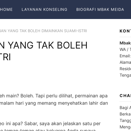
HOME
LAYANAN KONSELING
BIOGRAFI MBAK MEIDA
NAN YANG TAK BOLEH DIMAINKAN SUAMI-ISTRI
KON
N YANG TAK BOLEH
Mbak
WA / 
TRI
Email
Alama
Resid
Teng
h main? Boleh. Tapi perlu dilihat, permainan apa
CHA
n malam hari yang memang menyehatkan lahir dan
Bagi 
Berka
Tangg
o ini apa? Sabar, saya akan jelaskan satu per
Menga
i ke teman-teman atau keluarga Anda supaya