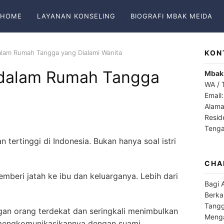
HOME
LAYANAN KONSELING
BIOGRAFI MBAK MEIDA
dalam Rumah Tangga yang Dialami Wanita
KON
l dalam Rumah Tangga
Mbak
WA / 
Email
Alama
Resid
Teng
 tertinggi di Indonesia. Bukan hanya soal istri
CHA
mberi jatah ke ibu dan keluarganya. Lebih dari
Bagi 
Berka
Tangg
ngan orang terdekat dan seringkali menimbulkan
Menga
am mengkomunikasikannya dengan suami.