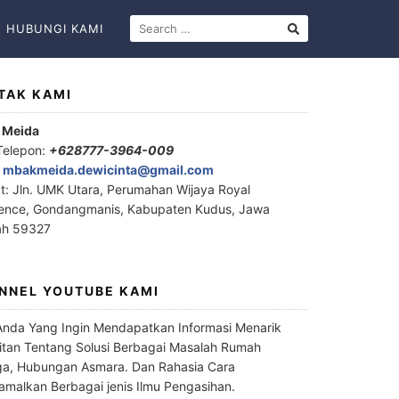
HUBUNGI KAMI
TAK KAMI
 Meida
Telepon:
+628777-3964-009
:
mbakmeida.dewicinta@gmail.com
t: Jln. UMK Utara, Perumahan Wijaya Royal
ence, Gondangmanis, Kabupaten Kudus, Jawa
ah 59327
NNEL YOUTUBE KAMI
Anda Yang Ingin Mendapatkan Informasi Menarik
itan Tentang Solusi Berbagai Masalah Rumah
a, Hubungan Asmara. Dan Rahasia Cara
malkan Berbagai jenis Ilmu Pengasihan.