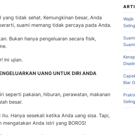
ART
l yang tidak sehat. Kemungkinan besar, Anda
Wajib
berarti, suami memang tidak percaya pada Anda.
Selin
Suami
kan. Bukan hanya pengeluaran secara fisik,
Suami
me.
Kenap
Ini ujian.
Disel
MENGELUARKAN UANG UNTUK DIRI ANDA
Capek
Biar 
ri seperti pakaian, hiburan, perawatan, makanan
Prakt
lah besar.
Selin
 itu. Hanya sesekali ketika Anda uang sisa. Tapi,
n mengatakan Anda istri yang BOROS!