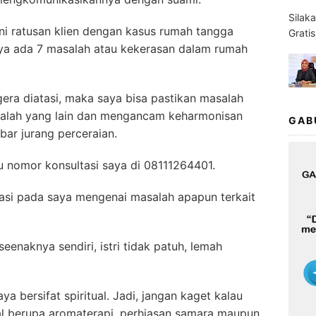
Silak
i ratusan klien dengan kasus rumah tangga
Grati
nya ada 7 masalah atau kekerasan dalam rumah
gera diatasi, maka saya bisa pastikan masalah
alah yang lain dan mengancam keharmonisan
GAB
ar jurang perceraian.
lu nomor konsultasi saya di 08111264401.
tasi pada saya mengenai masalah apapun terkait
seenaknya sendiri, istri tidak patuh, lemah
ya bersifat spiritual. Jadi, jangan kaget kalau
ual berupa aromaterapi, perhiasan samara maupun