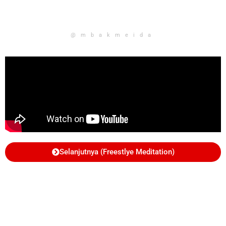
@mbakmeida
Selanjutnya (Freestlye Meditation)