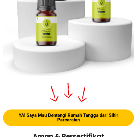
YA! Saya Mau Bentengi Rumah Tangga dari Sihir
Perceraian
Aman & Bersertifikat