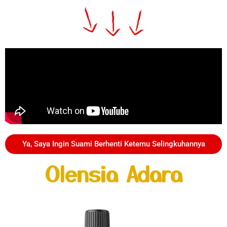
Ya, Saya Ingin Suami Berhenti Ketemu Selingkuhannya
Olensia Adara