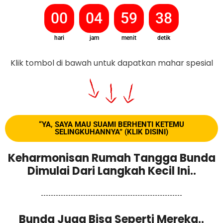
00
04
59
37
hari
jam
menit
detik
Klik tombol di bawah untuk dapatkan mahar spesial
“YA, SAYA MAU SUAMI BERHENTI KETEMU
SELINGKUHANNYA” (KLIK DISINI)
Keharmonisan Rumah Tangga Bunda
Dimulai Dari Langkah Kecil Ini..
Bunda Juga Bisa Seperti Mereka..