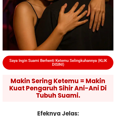
Saya Ingin Suami Berhenti Ketemu Selingkuhannya (KLIK
DISINI)
Makin Sering Ketemu = Makin
Kuat Pengaruh Sihir Ani-Ani Di
Tubuh Suami.
Efeknya Jelas: