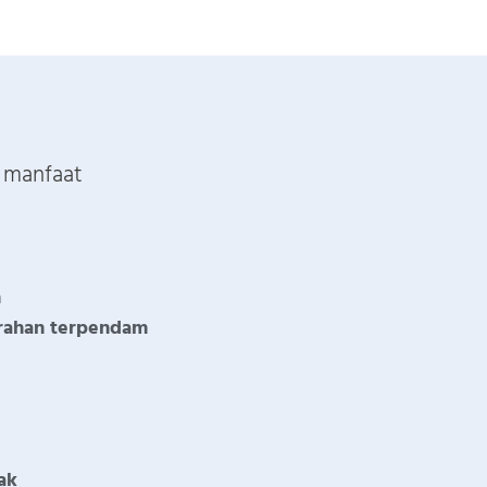
 manfaat
h
rahan terpendam
ak