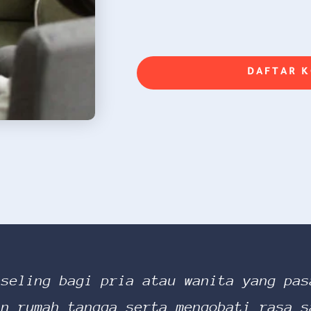
DAFTAR 
seling bagi pria atau wanita yang pas
an rumah tangga serta mengobati rasa s