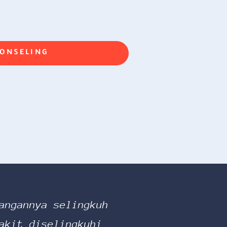
KONSELING
angannya selingkuh
akit diselingkuhi.